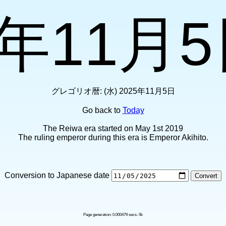
年11月5日
グレゴリオ暦: (水) 2025年11月5日
Go back to
Today
The Reiwa era started on May 1st 2019
The ruling emperor during this era is Emperor Akihito.
Conversion to Japanese date
Page generation: 0.000479 secs. 0k